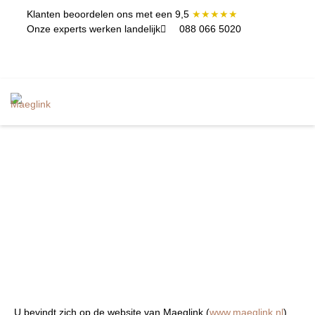
Klanten beoordelen ons met een 9,5
★★★★★
Onze experts werken landelijk
088 066 5020
ININGEN EN
CONTACT
TERCLASSES
Cookie statement
U bevindt zich op de website van Maeglink (
www.maeglink.nl
).