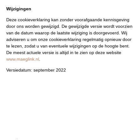
Wijzigingen
Deze cookieverklaring kan zonder voorafgaande kennisgeving
door ons worden gewijzigd. De gewijzigde versie wordt voorzien
van de datum waarop de laatste wijziging is doorgevoerd. Wij
adviseren u om onze cookieverklaring regelmatig opnieuw door
te lezen, zodat u van eventuele wijzigingen op de hoogte bent.
De meest actuele versie is altijd in te zien op deze website
www.maeglink.nl
.
Versiedatum: september 2022
Heeft u een vraag?
Neem contact op voor informatie, advies of
kennismakingsgesprek.
(088) 066 5020