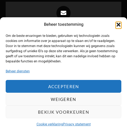
Beheer toestemming
Info@maeglink.nl
Stuur ons een mail
Om de beste ervaringen te bieden, gebruiken wij technologieën zoals
cookies om informatie over je apparaat op te slaan en/of te raadplegen.
Door in te stemmen met deze technologieën kunnen wij gegevens zoals
surfgedrag of unieke ID's op deze site verwerken. Als je geen toestemming
geeft of uw toestemming intrekt, kan dit een nadelige invloed hebben op
bepaalde functies en mogelijkheden.
Hoofdkantoor:
Beheer diensten
Eekwal 4, 8011 LD Zwolle
Onze experts werken landelijk →
ACCEPTEREN
WEIGEREN
Marketing by Brainpink
BEKIJK VOORKEUREN
Maeglink © 2025. Alle rechten voorbehouden.
Cookie verklaring
Privacy statement