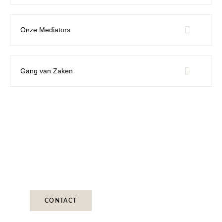
Onze Mediators
Gang van Zaken
Plan een kennismakingsgesprek
Benieuwd hoe wij u kunnen helpen? Plan een
vrijblijvend kennismakingsgesprek in met een van
onze mediators in Kampen
CONTACT