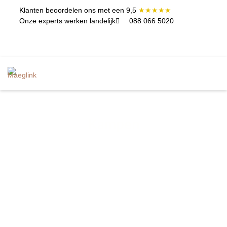
Klanten beoordelen ons met een 9,5
★★★★★
Onze experts werken landelijk
088 066 5020
ININGEN EN
CONTACT
TERCLASSES
Kampen
De mediators van Maeglink in Kampen bieden
professionele hulp bij het efficiënt en effectief oplossen
van geschillen