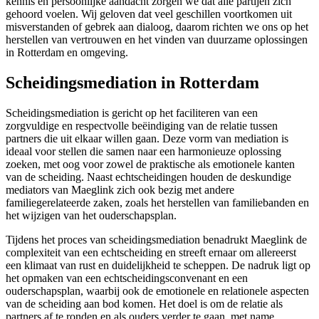
kennis en persoonlijke aandacht zorgen we dat alle partijen zich
gehoord voelen. Wij geloven dat veel geschillen voortkomen uit
misverstanden of gebrek aan dialoog, daarom richten we ons op het
herstellen van vertrouwen en het vinden van duurzame oplossingen
in Rotterdam en omgeving.
Scheidingsmediation in Rotterdam
Scheidingsmediation is gericht op het faciliteren van een
zorgvuldige en respectvolle beëindiging van de relatie tussen
partners die uit elkaar willen gaan. Deze vorm van mediation is
ideaal voor stellen die samen naar een harmonieuze oplossing
zoeken, met oog voor zowel de praktische als emotionele kanten
van de scheiding. Naast echtscheidingen houden de deskundige
mediators van Maeglink zich ook bezig met andere
familiegerelateerde zaken, zoals het herstellen van familiebanden en
het wijzigen van het ouderschapsplan.
Tijdens het proces van scheidingsmediation benadrukt Maeglink de
complexiteit van een echtscheiding en streeft ernaar om allereerst
een klimaat van rust en duidelijkheid te scheppen. De nadruk ligt op
het opmaken van een echtscheidingsconvenant en een
ouderschapsplan, waarbij ook de emotionele en relationele aspecten
van de scheiding aan bod komen. Het doel is om de relatie als
partners af te ronden en als ouders verder te gaan, met name