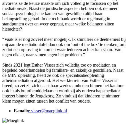
alvorens ze de keuze maakte om zich volledig te focussen op het
mediationvak. Naast de juridische aspecten hebben ook de meer
sociaal-psychologische kanten van geschillen altijd haar
belangstelling gehad. In de rechtbank wordt er regelmatig in
standpunten over en weer gepraat, maar welke belangen zitten
hierachter?
“Vaak is er nog zoveel meer mogelijk. Ik stimuleer de deelnemers bij
mij aan de mediationtafel dan ook om ‘out of the box’ te denken, om
zo tot een oplossing te komen waar iedereen achter kan staan. Van
tegen elkaar, naar samen tegen het probleem.”
Sinds 2021 legt Esther Visser zich volledig toe op mediation en
begeleid onderhandelen bij familiare- en zakelijke geschillen. Naast
de MfN-opleiding, heeft ze ook de specialisatieopleiding
arbeidsmediation afgerond. Het werkterrein van Esther Visser is
breed; zo zet zij zich naast haar werkzaamheden binnen het kantoor
ook in als buurtbemiddelaar en wordt zij als ouderschapsmediator
ingezet binnen de Jeugdzorg. Zo vindt zij dat kinderen te nimmer
klem mogen zitten tussen het conflict van ouders.
E-mail:
e.visser@maeglink.nl