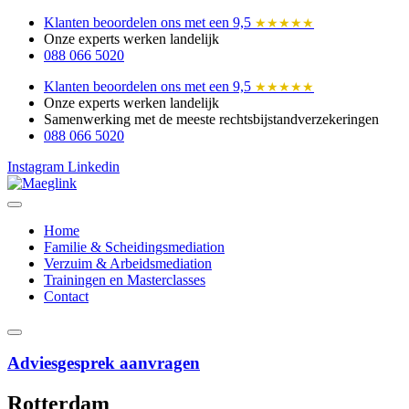
Ga
Klanten beoordelen ons met een 9,5
★★★★★
naar
Onze experts werken landelijk
de
088 066 5020
inhoud
Klanten beoordelen ons met een 9,5
★★★★★
Onze experts werken landelijk
Samenwerking met de meeste rechtsbijstandverzekeringen
088 066 5020
Instagram
Linkedin
Home
Familie & Scheidingsmediation
Verzuim & Arbeidsmediation
Trainingen en Masterclasses
Contact
Adviesgesprek aanvragen
Rotterdam