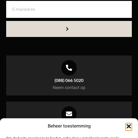
(088) 066 5020
Neem contact op
Beheer toestemming
Info@maeglink.nl
Stuur ons een mail