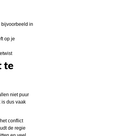
 bijvoorbeeld in
ft op je
etwist
 te
llen niet puur
t is dus vaak
et conflict
udt de regie
itten en veel