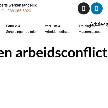
erts werken landelijk
n
088 066 5020
Adviesg
Familie &
Verzuim &
Trainingen en
Scheidingsmediation
Arbeidsmediation
Masterclasses
en arbeidsconflict