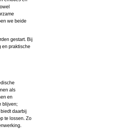
zowel
uurzame
pen we beide
en gestart. Bij
g en praktische
edische
enen als
nen en
 blijven;
 biedt daarbij
op te lossen. Zo
menwerking.