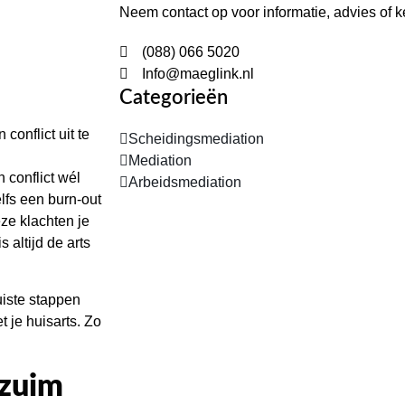
Neem contact op voor informatie, advies of
(088) 066 5020
Info@maeglink.nl
Categorieën
onflict uit te
Scheidingsmediation
Mediation
 conflict wél
Arbeidsmediation
lfs een burn-out
ze klachten je
 altijd de arts
juiste stappen
 je huisarts. Zo
rzuim