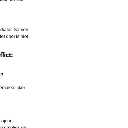
ediator. Samen
et doel is niet
lict:
 en
gemakkelijker
zijn in
in emoties en