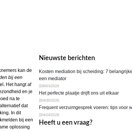
Nieuwste berichten
rknemers kan de
Kosten mediation bij scheiding: 7 belangrijk
den bij een
een mediator
l. Het hangt af
08/03/2026
gezondheid en je
Het perfecte plaatje drijft ons uit elkaar
goed na te
04/30/2026
lternatief dat
Frequent verzuimgesprek voeren: tips voor 
ing. In dit
04/24/2026
ekmelden bij een
Heeft u een vraag?
zame oplossing