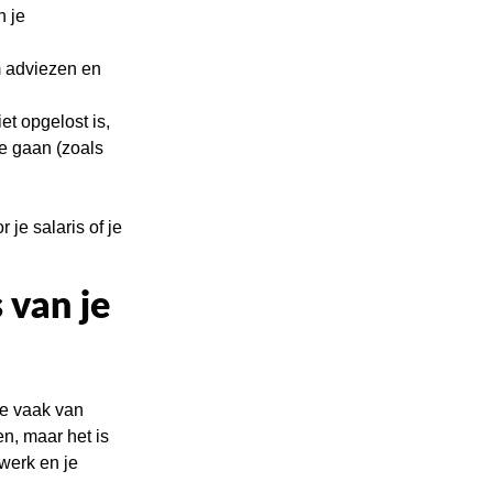
n je
om adviezen en
iet opgelost is,
e gaan (zoals
je salaris of je
 van je
we vaak van
en, maar het is
 werk en je