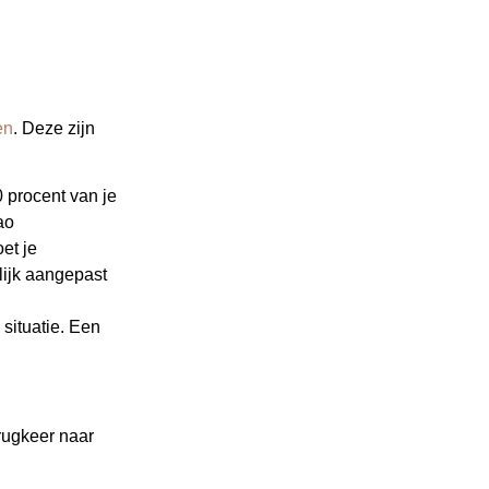
en
. Deze zijn
0 procent van je
ao
et je
lijk aangepast
 situatie. Een
erugkeer naar