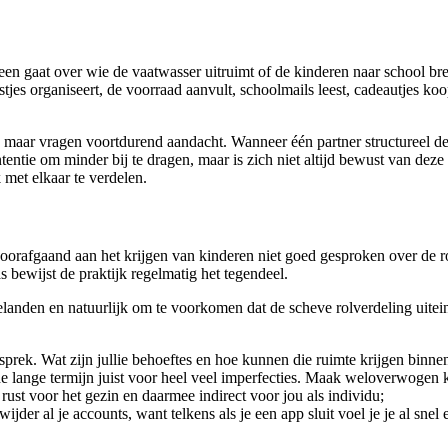
leen gaat over wie de vaatwasser uitruimt of de kinderen naar school br
estjes organiseert, de voorraad aanvult, schoolmails leest, cadeautjes 
 maar vragen voortdurend aandacht. Wanneer één partner structureel dez
intentie om minder bij te dragen, maar is zich niet altijd bewust van de
 met elkaar te verdelen.
 voorafgaand aan het krijgen van kinderen niet goed gesproken over de 
s bewijst de praktijk regelmatig het tegendeel.
landen en natuurlijk om te voorkomen dat de scheve rolverdeling uiteinde
prek. Wat zijn jullie behoeftes en hoe kunnen die ruimte krijgen binnen 
op de lange termijn juist voor heel veel imperfecties. Maak weloverwogen
rust voor het gezin en daarmee indirect voor jou als individu;
jder al je accounts, want telkens als je een app sluit voel je je al snel 