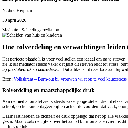
Nadine Heijman
30 april 2026
Mediation
,
Scheidingsmediation
Hoe rolverdeling en verwachtingen leiden to
Het perfecte plaatje lijkt voor veel stellen een ideaal om na te streve
zie ik als mediator steeds vaker dat juist dit streven leidt tot stress,
bij prestatiedruk en keuzestress.”
Dat artikel sluit naadloos aan bij wat
Bron:
Volkskrant – Burn-out bij vrouwen wijst op te veel keuzestress 
Rolverdeling en maatschappelijke druk
Aan de mediationtafel zie ik steeds vaker jonge stellen die uit elkaa
school, op het kinderdagverblijf en achter de voordeur dat vaak, on
Daarnaast hebben ze zichzelf de druk opgelegd dat het op alle vlakken
gezin. Maar zoals de cijfers over het aantal burn-outs laten zien, is dit
nadruk op lijkt.