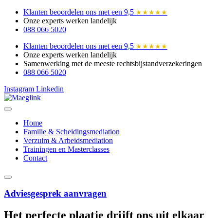
Ga
Klanten beoordelen ons met een 9,5
★★★★★
naar
Onze experts werken landelijk
de
088 066 5020
inhoud
Klanten beoordelen ons met een 9,5
★★★★★
Onze experts werken landelijk
Samenwerking met de meeste rechtsbijstandverzekeringen
088 066 5020
Instagram
Linkedin
Home
Familie & Scheidingsmediation
Verzuim & Arbeidsmediation
Trainingen en Masterclasses
Contact
Adviesgesprek aanvragen
Het perfecte plaatje drijft ons uit elkaar