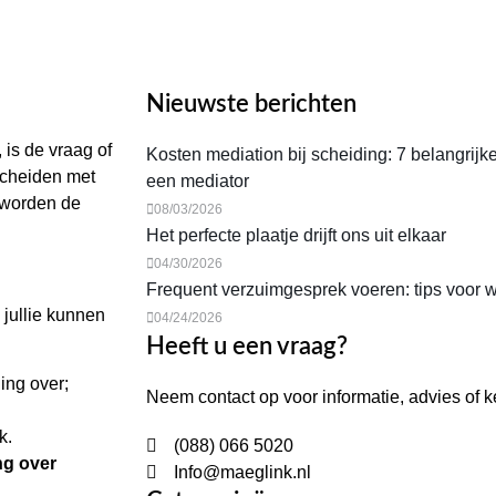
Nieuwste berichten
 is de vraag of
Kosten mediation bij scheiding: 7 belangrijk
scheiden met
een mediator
 worden de
08/03/2026
Het perfecte plaatje drijft ons uit elkaar
04/30/2026
Frequent verzuimgesprek voeren: tips voor 
 jullie kunnen
04/24/2026
Heeft u een vraag?
ing over;
Neem contact op voor informatie, advies of
k.
(088) 066 5020
ng over
Info@maeglink.nl