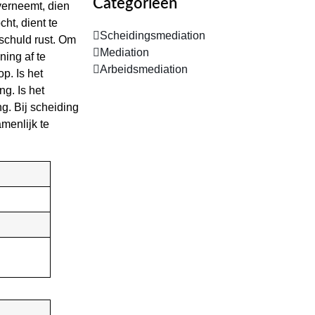
Categorieën
verneemt, dien
ht, dient te
Scheidingsmediation
schuld rust. Om
Mediation
ning af te
Arbeidsmediation
p. Is het
g. Is het
g. Bij scheiding
menlijk te