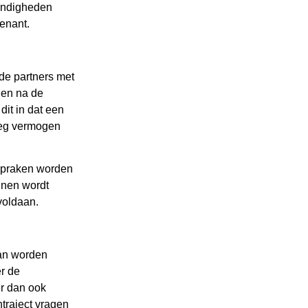
andigheden
enant.
de partners met
den na de
dit in dat een
oeg vermogen
fspraken worden
jnen wordt
voldaan.
kan worden
r de
r dan ook
ntraject vragen