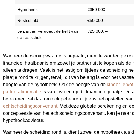
Hypotheek
€350.000, –
Restschuld
€50.000, –
Je partner vergoedt de helft van
€25.000, –
de restschuld
Wanneer de woningwaarde is bepaald, dient te worden gekeke
financieel haalbaar is om zowel je partner uit te kopen als de
alleen te dragen. Vaak is het lastig om tijdens de scheiding he
plaatje rond te krijgen, terwijl dit van belang is voor het vastst
hoogte van de hypotheek. Ook de hoogte van de
kinder- en/of
partneralimentatie
is van invloed op dit financiële plaatje. De 
berekenen zal daarom ook gebeuren tijdens het opstellen van
echtscheidingsconvenant.
Met deze globale berekening en e
conceptversie van het echtscheidingsconvenant, kan je naar 
hypotheekadviseur.
Wanneer de scheiding rond is, dient zowel de hypotheek als