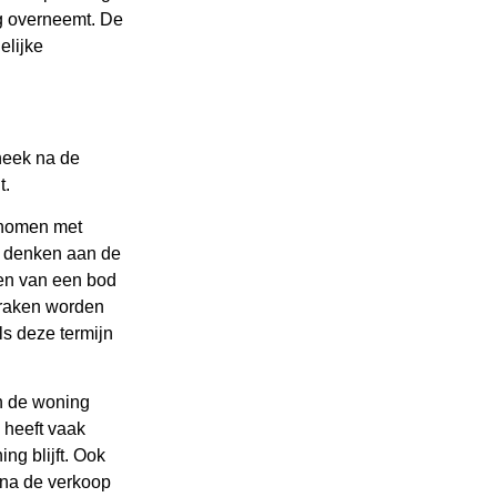
g overneemt. De
elijke
heek na de
t.
enomen met
ij denken aan de
den van een bod
praken worden
ls deze termijn
in de woning
, heeft vaak
ng blijft. Ook
m na de verkoop