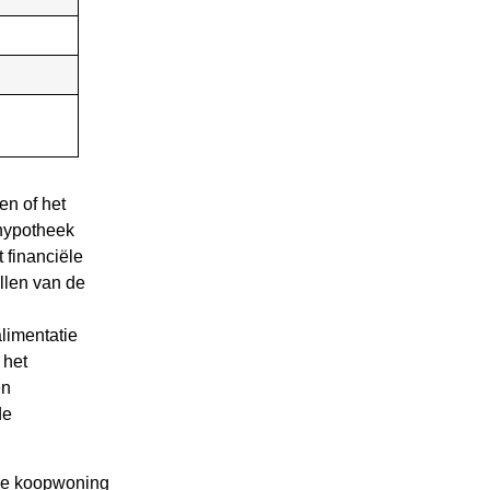
n of het
 hypotheek
t financiële
ellen van de
alimentatie
 het
en
de
 de koopwoning