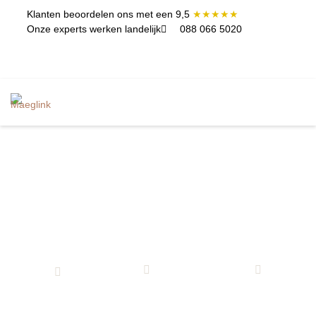
Klanten beoordelen ons met een 9,5
★★★★★
Onze experts werken landelijk
088 066 5020
ININGEN EN
CONTACT
TERCLASSES
Twijfel over scheiding: waarom zoveel
koppels in december en januari de
knoop doorhakken
Foka Mulder
8 december 2025
Scheidingsmediation