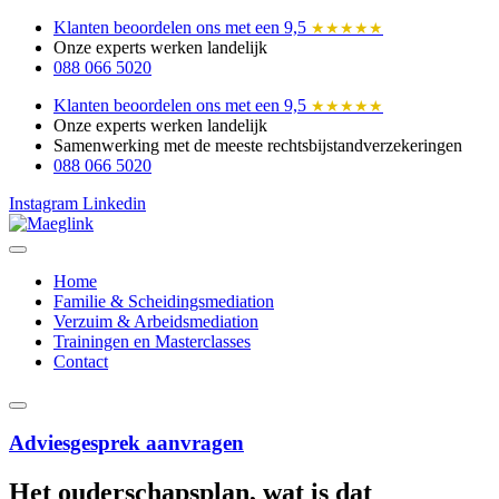
Ga
Klanten beoordelen ons met een 9,5
★★★★★
naar
Onze experts werken landelijk
de
088 066 5020
inhoud
Klanten beoordelen ons met een 9,5
★★★★★
Onze experts werken landelijk
Samenwerking met de meeste rechtsbijstandverzekeringen
088 066 5020
Instagram
Linkedin
Home
Familie & Scheidingsmediation
Verzuim & Arbeidsmediation
Trainingen en Masterclasses
Contact
Adviesgesprek aanvragen
Het ouderschapsplan, wat is dat