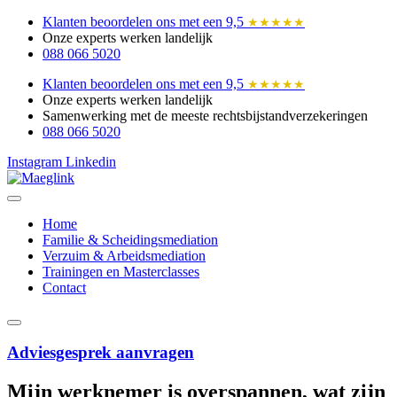
Ga
Klanten beoordelen ons met een 9,5
★★★★★
naar
Onze experts werken landelijk
de
088 066 5020
inhoud
Klanten beoordelen ons met een 9,5
★★★★★
Onze experts werken landelijk
Samenwerking met de meeste rechtsbijstandverzekeringen
088 066 5020
Instagram
Linkedin
Home
Familie & Scheidingsmediation
Verzuim & Arbeidsmediation
Trainingen en Masterclasses
Contact
Adviesgesprek aanvragen
Mijn werknemer is overspannen, wat zijn