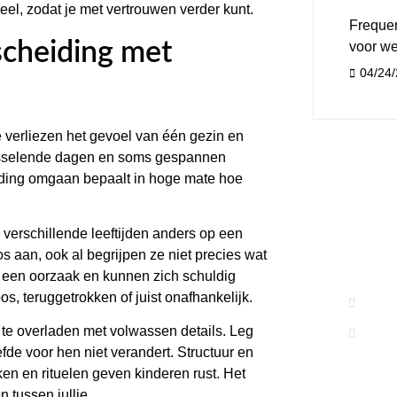
el, zodat je met vertrouwen verder kunt.
Frequen
scheiding met
voor w
04/24
e verliezen het gevoel van één gezin en
isselende dagen en soms gespannen
iding omgaan bepaalt in hoge mate hoe
Heeft
verschillende leeftijden anders op een
Neem co
s aan, ook al begrijpen ze niet precies wat
advies 
r een oorzaak en kunnen zich schuldig
s, teruggetrokken of juist onafhankelijk.
(08
en te overladen met volwassen details. Leg
Inf
efde voor hen niet verandert. Structuur en
ken en rituelen geven kinderen rust. Het
n tussen jullie.