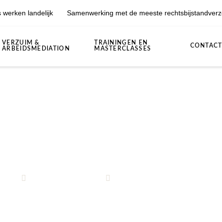
 werken landelijk
Samenwerking met de meeste rechtsbijstandverz
VERZUIM &
TRAININGEN EN
CONTAC
ARBEIDSMEDIATION
MASTERCLASSES
inderen: waar moet je op lett
man
4 november 2025
Scheidingsmediation