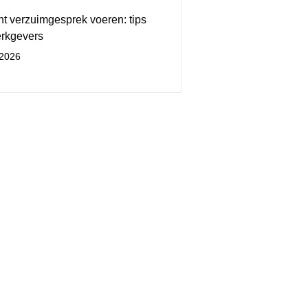
t verzuimgesprek voeren: tips
erkgevers
/2026
 u een vraag?
ntact op voor informatie,
of kennismakingsgesprek.
8) 066 5020
o@maeglink.nl