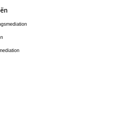
eën
ngsmediation
on
mediation