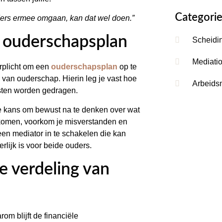
Categori
ders ermee omgaan, kan dat wel doen.”
et ouderschapsplan
Scheidi
Mediati
erplicht om een
ouderschapsplan
op te
r van ouderschap. Hierin leg je vast hoe
Arbeids
kosten worden gedragen.
de kans om bewust na te denken over wat
e komen, voorkom je misverstanden en
 een mediator in te schakelen die kan
rlijk is voor beide ouders.
ke verdeling van
om blijft de financiële