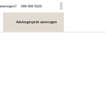
ekeringen
088 066 5020
T
Adviesgesprek aanvragen
en?