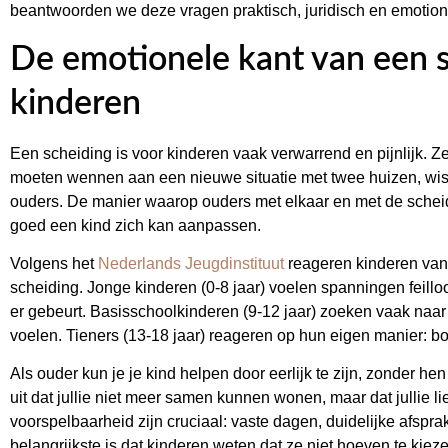
beantwoorden we deze vragen praktisch, juridisch en emotione
De emotionele kant van een 
kinderen
Een scheiding is voor kinderen vaak verwarrend en pijnlijk. Z
moeten wennen aan een nieuwe situatie met twee huizen, w
ouders. De manier waarop ouders met elkaar en met de sche
goed een kind zich kan aanpassen.
Volgens het
Nederlands Jeugdinstituut
reageren kinderen van 
scheiding. Jonge kinderen (0-8 jaar) voelen spanningen feilloo
er gebeurt. Basisschoolkinderen (9-12 jaar) zoeken vaak naa
voelen. Tieners (13-18 jaar) reageren op hun eigen manier: boo
Als ouder kun je je kind helpen door eerlijk te zijn, zonder h
uit dat jullie niet meer samen kunnen wonen, maar dat jullie li
voorspelbaarheid zijn cruciaal: vaste dagen, duidelijke afspra
belangrijkste is dat kinderen weten dat ze niet hoeven te kieze