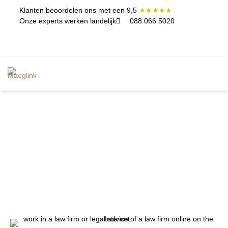
Klanten beoordelen ons met een 9,5
★★★★★
Onze experts werken landelijk
088 066 5020
ININGEN EN
CONTACT
TERCLASSES
Overheidsmediation
Bij deze vorm van mediation bemiddelt de mediator
tussen burgers en de overheid.