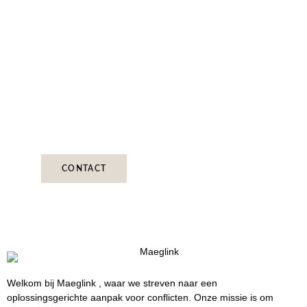
Plan een kennismakingsgesprek
Ontdek hoe onze ervaren scheidingsmediator u kan
helpen door een kennismakingsgesprek in te
plannen. Samen kunnen we werken aan een
oplossing voor de conflicten tijdens uw scheiding.
CONTACT
Welkom bij Maeglink , waar we streven naar een
oplossingsgerichte aanpak voor conflicten. Onze missie is om